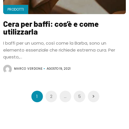
PRODOTTI
Cera per baffi: cos’è e come
utilizzarla
I baffi per un uomo, così come la Barba, sono un
elemento essenziale che richiede estrema cura. Per
questo,...
MARCO VERDONE
AGOSTO 19, 2021
Navigazione
1
2
…
5
articoli